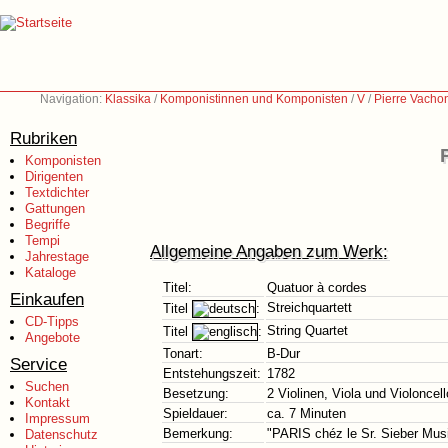
Navigation:
Klassika
/
Komponistinnen und Komponisten
/
V
/
Pierre Vacho
Rubriken
Komponisten
Dirigenten
Textdichter
Gattungen
Begriffe
Tempi
Allgemeine Angaben zum Werk:
Jahrestage
Kataloge
Titel:
Quatuor à cordes
Einkaufen
Streichquartett
Titel
:
CD-Tipps
String Quartet
Titel
:
Angebote
Tonart:
B-Dur
Service
Entstehungszeit:
1782
Suchen
Besetzung:
2 Violinen, Viola und Violoncell
Kontakt
Spieldauer:
ca. 7 Minuten
Impressum
Bemerkung:
"PARIS chéz le Sr. Sieber Music
Datenschutz