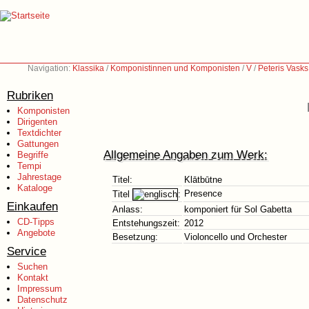
Navigation:
Klassika
/
Komponistinnen und Komponisten
/
V
/
Peteris Vasks
Rubriken
Komponisten
Dirigenten
Textdichter
Gattungen
Allgemeine Angaben zum Werk:
Begriffe
Tempi
Jahrestage
Titel:
Klātbūtne
Kataloge
Presence
Titel
:
Einkaufen
Anlass:
komponiert für Sol Gabetta
CD-Tipps
Entstehungszeit:
2012
Angebote
Besetzung:
Violoncello und Orchester
Service
Suchen
Kontakt
Impressum
Datenschutz