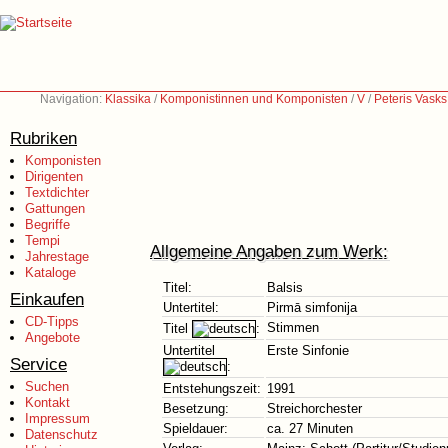
Navigation:
Klassika
/
Komponistinnen und Komponisten
/
V
/
Peteris Vasks
Rubriken
Komponisten
Dirigenten
Textdichter
Gattungen
Begriffe
Tempi
Allgemeine Angaben zum Werk:
Jahrestage
Kataloge
Titel:
Balsis
Einkaufen
Untertitel:
Pirmā simfonija
CD-Tipps
Stimmen
Titel
:
Angebote
Untertitel
Erste Sinfonie
Service
:
Suchen
Entstehungszeit:
1991
Kontakt
Besetzung:
Streichorchester
Impressum
Spieldauer:
ca. 27 Minuten
Datenschutz