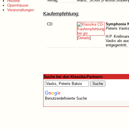
Verlag:
Mainz: Schott (Partitur/Studien
Historie
Opernhäuser
Veranstaltungen
Kaufempfehlung:
CD:
Symphonie N
Peteris Vask
H.P. Krellman
[
Details
]
Vasks als auc
entgegentritt
Suche bei den Klassika-Partnern:
Benutzerdefinierte Suche