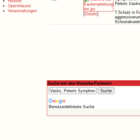
Historie
Peteris Vask
Opernhäuser
Veranstaltungen
T.Schulz in F
[
Details
]
aggressiverun
Schostakowits
Suche bei den Klassika-Partnern:
Benutzerdefinierte Suche