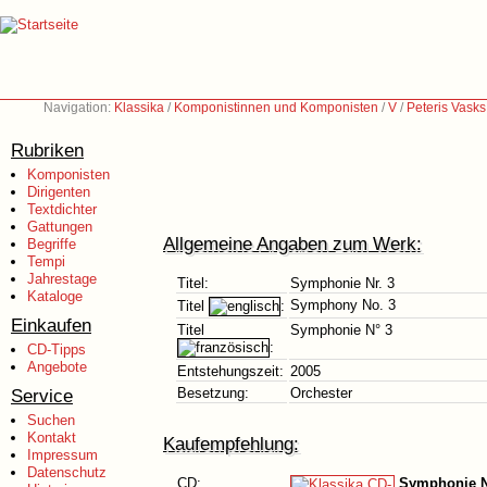
Navigation:
Klassika
/
Komponistinnen und Komponisten
/
V
/
Peteris Vasks
Rubriken
Komponisten
Dirigenten
Textdichter
Gattungen
Allgemeine Angaben zum Werk:
Begriffe
Tempi
Jahrestage
Titel:
Symphonie Nr. 3
Kataloge
Symphony No. 3
Titel
:
Einkaufen
Titel
Symphonie N° 3
:
CD-Tipps
Angebote
Entstehungszeit:
2005
Service
Besetzung:
Orchester
Suchen
Kontakt
Kaufempfehlung:
Impressum
Datenschutz
CD:
Symphonie N