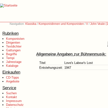
Navigation:
Klassika
/
Komponistinnen und Komponisten
/
V
/
John Veale (
Rubriken
Komponisten
Dirigenten
Textdichter
Gattungen
Allgemeine Angaben zur Bühnenmusik:
Begriffe
Tempi
Jahrestage
Titel:
Love's Labour's Lost
Kataloge
Entstehungszeit:
1947
Einkaufen
CD-Tipps
Angebote
Service
Suchen
Kontakt
Impressum
Datenschutz