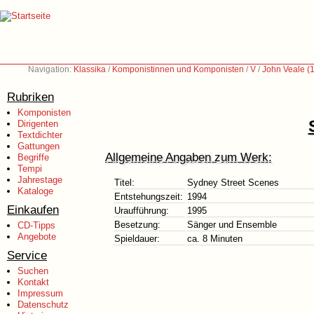
Navigation:
Klassika
/
Komponistinnen und Komponisten
/
V
/
John Veale (
Rubriken
Komponisten
Dirigenten
Textdichter
Gattungen
Allgemeine Angaben zum Werk:
Begriffe
Tempi
Jahrestage
Titel:
Sydney Street Scenes
Kataloge
Entstehungszeit:
1994
Einkaufen
Uraufführung:
1995
Besetzung:
Sänger und Ensemble
CD-Tipps
Angebote
Spieldauer:
ca. 8 Minuten
Service
Suchen
Kontakt
Impressum
Datenschutz