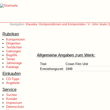
Navigation:
Klassika
/
Komponistinnen und Komponisten
/
V
/
John Veale (
Rubriken
Komponisten
Dirigenten
Textdichter
Gattungen
Allgemeine Angaben zum Werk:
Begriffe
Tempi
Jahrestage
Titel:
Crown Film Unit
Kataloge
Entstehungszeit:
1948
Einkaufen
CD-Tipps
Angebote
Service
Suchen
Kontakt
Impressum
Datenschutz