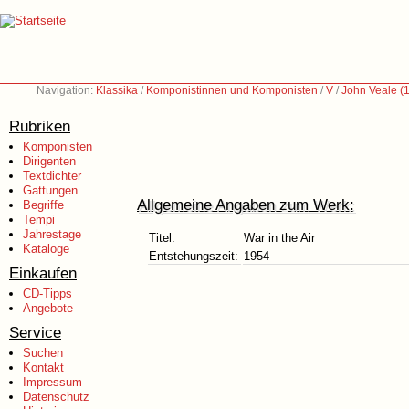
Navigation:
Klassika
/
Komponistinnen und Komponisten
/
V
/
John Veale (
Rubriken
Komponisten
Dirigenten
Textdichter
Gattungen
Allgemeine Angaben zum Werk:
Begriffe
Tempi
Jahrestage
Titel:
War in the Air
Kataloge
Entstehungszeit:
1954
Einkaufen
CD-Tipps
Angebote
Service
Suchen
Kontakt
Impressum
Datenschutz