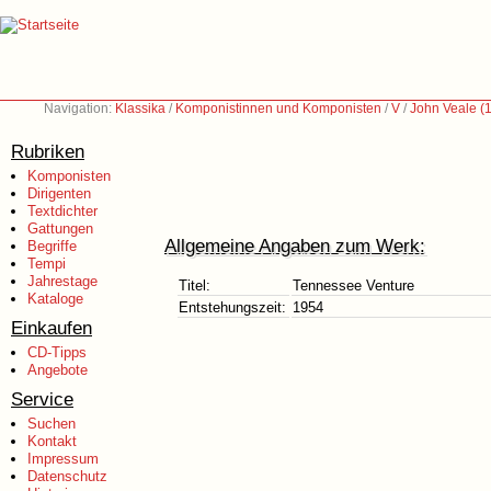
Navigation:
Klassika
/
Komponistinnen und Komponisten
/
V
/
John Veale (
Rubriken
Komponisten
Dirigenten
Textdichter
Gattungen
Allgemeine Angaben zum Werk:
Begriffe
Tempi
Jahrestage
Titel:
Tennessee Venture
Kataloge
Entstehungszeit:
1954
Einkaufen
CD-Tipps
Angebote
Service
Suchen
Kontakt
Impressum
Datenschutz