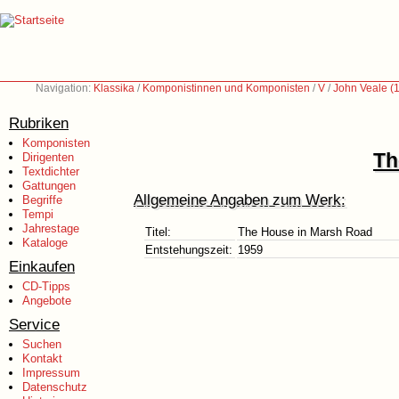
Navigation:
Klassika
/
Komponistinnen und Komponisten
/
V
/
John Veale (
Rubriken
Komponisten
Th
Dirigenten
Textdichter
Gattungen
Allgemeine Angaben zum Werk:
Begriffe
Tempi
Jahrestage
Titel:
The House in Marsh Road
Kataloge
Entstehungszeit:
1959
Einkaufen
CD-Tipps
Angebote
Service
Suchen
Kontakt
Impressum
Datenschutz