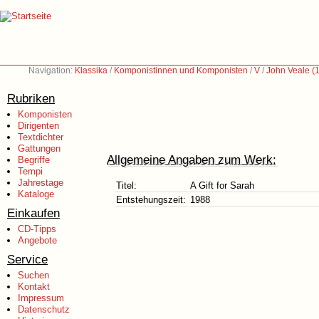
Navigation:
Klassika
/
Komponistinnen und Komponisten
/
V
/
John Veale (
Rubriken
Komponisten
Dirigenten
Textdichter
Gattungen
Allgemeine Angaben zum Werk:
Begriffe
Tempi
Jahrestage
Titel:
A Gift for Sarah
Kataloge
Entstehungszeit:
1988
Einkaufen
CD-Tipps
Angebote
Service
Suchen
Kontakt
Impressum
Datenschutz