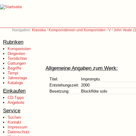
Navigation:
Klassika
/
Komponistinnen und Komponisten
/
V
/
John Veale (
Rubriken
Komponisten
Dirigenten
Textdichter
Gattungen
Allgemeine Angaben zum Werk:
Begriffe
Tempi
Jahrestage
Titel:
Impromptu
Kataloge
Entstehungszeit:
2000
Einkaufen
Besetzung:
Blockflöte solo
CD-Tipps
Angebote
Service
Suchen
Kontakt
Impressum
Datenschutz