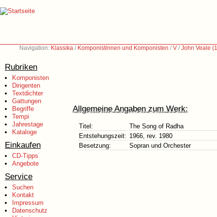
Navigation:
Klassika
/
Komponistinnen und Komponisten
/
V
/
John Veale (
Rubriken
Komponisten
Dirigenten
Textdichter
Gattungen
Allgemeine Angaben zum Werk:
Begriffe
Tempi
Jahrestage
Titel:
The Song of Radha
Kataloge
Entstehungszeit:
1966, rev. 1980
Einkaufen
Besetzung:
Sopran und Orchester
CD-Tipps
Angebote
Service
Suchen
Kontakt
Impressum
Datenschutz