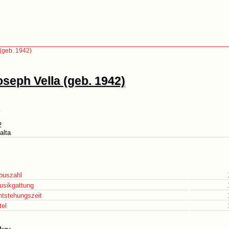
(geb. 1942)
oseph Vella (geb. 1942)
2
alta
puszahl
usikgattung
ntstehungszeit
tel