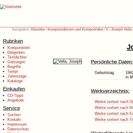
Navigation:
Klassika
/
Komponistinnen und Komponisten
/
V
/
Joseph Vella 
Rubriken
J
Komponisten
Dirigenten
Textdichter
Persönliche Daten:
Gattungen
Begriffe
Tempi
Geburtstag:
194
Jahrestage
in M
Kataloge
Einkaufen
Werkverzeichnis:
CD-Tipps
Angebote
Werke sortiert nach O
Service
Werke sortiert nach M
Werke sortiert nach E
Suchen
Kontakt
Werke sortiert nach Ti
Impressum
Datenschutz