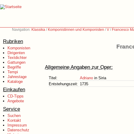
Navigation:
Klassika
/
Komponistinnen und Komponisten
/
V
/
Francesco Ma
Rubriken
France
Komponisten
Dirigenten
Textdichter
Gattungen
Allgemeine Angaben zur Oper:
Begriffe
Tempi
Jahrestage
Titel:
Adriano
in Siria
Kataloge
Entstehungszeit:
1735
Einkaufen
CD-Tipps
Angebote
Service
Suchen
Kontakt
Impressum
Datenschutz