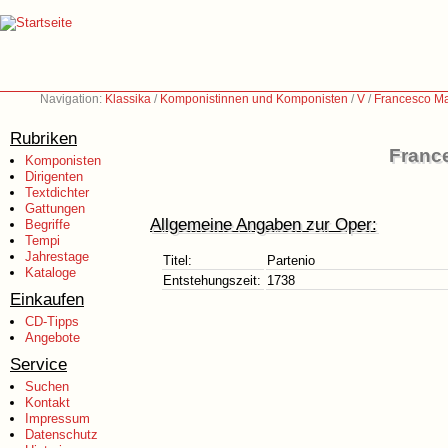
Navigation:
Klassika
/
Komponistinnen und Komponisten
/
V
/
Francesco Ma
Rubriken
France
Komponisten
Dirigenten
Textdichter
Gattungen
Allgemeine Angaben zur Oper:
Begriffe
Tempi
Jahrestage
Titel:
Partenio
Kataloge
Entstehungszeit:
1738
Einkaufen
CD-Tipps
Angebote
Service
Suchen
Kontakt
Impressum
Datenschutz