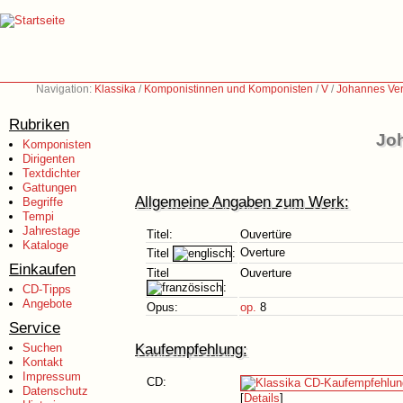
Navigation:
Klassika
/
Komponistinnen und Komponisten
/
V
/
Johannes Ver
Rubriken
Joh
Komponisten
Dirigenten
Textdichter
Gattungen
Allgemeine Angaben zum Werk:
Begriffe
Tempi
Jahrestage
Titel:
Ouvertüre
Kataloge
Overture
Titel
:
Einkaufen
Titel
Ouverture
:
CD-Tipps
Angebote
Opus:
op.
8
Service
Kaufempfehlung:
Suchen
Kontakt
Impressum
CD:
Datenschutz
[
Details
]