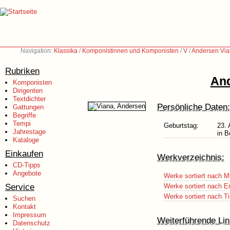
Navigation:
Klassika
/
Komponistinnen und Komponisten
/
V
/
Andersen Via
Rubriken
And
Komponisten
Dirigenten
Textdichter
Persönliche Daten:
Gattungen
Begriffe
Tempi
Geburtstag:
23. 
Jahrestage
in B
Kataloge
Einkaufen
Werkverzeichnis:
CD-Tipps
Angebote
Werke sortiert nach M
Service
Werke sortiert nach E
Werke sortiert nach Ti
Suchen
Kontakt
Impressum
Weiterführende Lin
Datenschutz