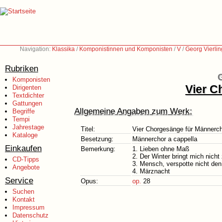
Navigation:
Klassika
/
Komponistinnen und Komponisten
/
V
/
Georg Vierli
Rubriken
G
Komponisten
Vier C
Dirigenten
Textdichter
Gattungen
Allgemeine Angaben zum Werk:
Begriffe
Tempi
Jahrestage
Titel:
Vier Chorgesänge für Männerc
Kataloge
Besetzung:
Männerchor a cappella
Einkaufen
Bemerkung:
1. Lieben ohne Maß
2. Der Winter bringt mich nic
CD-Tipps
3. Mensch, verspotte nicht den
Angebote
4. Märznacht
Service
Opus:
op.
28
Suchen
Kontakt
Impressum
Datenschutz