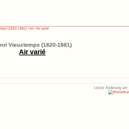
emps (1820-1881)
/
Air
/
Air varié
nri Vieuxtemps (1820-1881)
Air varié
Letzte Änderung am 