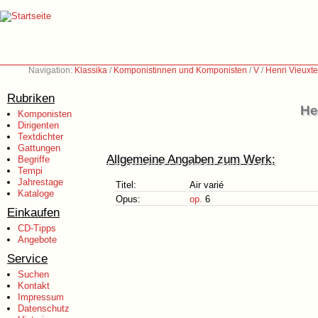
Navigation:
Klassika
/
Komponistinnen und Komponisten
/
V
/
Henri Vieuxt
Rubriken
He
Komponisten
Dirigenten
Textdichter
Gattungen
Allgemeine Angaben zum Werk:
Begriffe
Tempi
Jahrestage
Titel:
Air varié
Kataloge
Opus:
op.
6
Einkaufen
CD-Tipps
Angebote
Service
Suchen
Kontakt
Impressum
Datenschutz