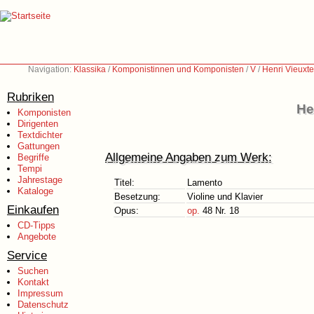
Navigation:
Klassika
/
Komponistinnen und Komponisten
/
V
/
Henri Vieuxt
Rubriken
He
Komponisten
Dirigenten
Textdichter
Gattungen
Allgemeine Angaben zum Werk:
Begriffe
Tempi
Jahrestage
Titel:
Lamento
Kataloge
Besetzung:
Violine und Klavier
Einkaufen
Opus:
op.
48 Nr. 18
CD-Tipps
Angebote
Service
Suchen
Kontakt
Impressum
Datenschutz