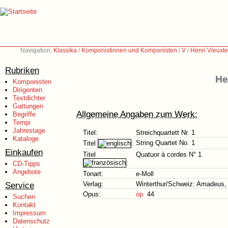
Navigation:
Klassika
/
Komponistinnen und Komponisten
/
V
/
Henri Vieuxt
Rubriken
He
Komponisten
Dirigenten
Textdichter
Gattungen
Allgemeine Angaben zum Werk:
Begriffe
Tempi
Jahrestage
Titel:
Streichquartett Nr. 1
Kataloge
String Quartet No. 1
Titel
:
Einkaufen
Titel
Quatuor à cordes N° 1
:
CD-Tipps
Angebote
Tonart:
e-Moll
Service
Verlag:
Winterthur/Schweiz: Amadeus,
Opus:
op.
44
Suchen
Kontakt
Impressum
Datenschutz