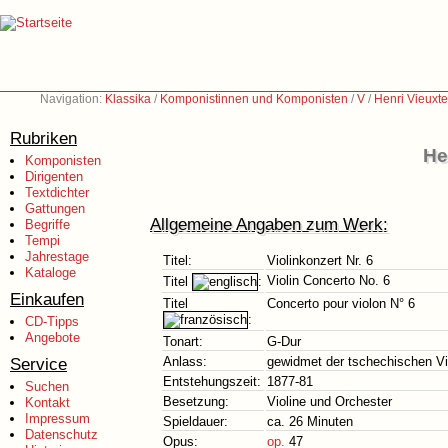
Navigation:
Klassika
/
Komponistinnen und Komponisten
/
V
/
Henri Vieuxt
Rubriken
He
Komponisten
Dirigenten
Textdichter
Gattungen
Allgemeine Angaben zum Werk:
Begriffe
Tempi
Jahrestage
Titel:
Violinkonzert Nr. 6
Kataloge
Violin Concerto No. 6
Titel
:
Einkaufen
Titel
Concerto pour violon N° 6
:
CD-Tipps
Angebote
Tonart:
G-Dur
Service
Anlass:
gewidmet der tschechischen Vi
Entstehungszeit:
1877-81
Suchen
Besetzung:
Violine und Orchester
Kontakt
Impressum
Spieldauer:
ca. 26 Minuten
Datenschutz
Opus:
op.
47