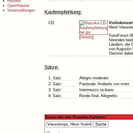
Historie
Opernhäuser
Veranstaltungen
Kaufempfehlung:
CD:
Violinkonzert
Henri Vieuxt
FonoForum 06/
[
Details
]
hörenden beid
Ländern, die 
von Augustin 
Davinist dabe
Sätze:
1. Satz:
Allegro moderato
2. Satz:
Pastorale: Andante con moto
3. Satz:
Intermezzo siciliano
4. Satz:
Rondo final: Allegretto
Suche bei den Klassika-Partnern: