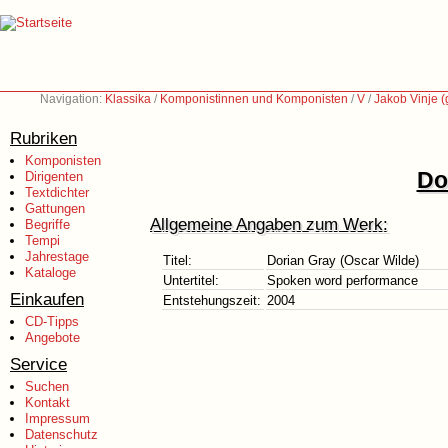
Navigation:
Klassika
/
Komponistinnen und Komponisten
/
V
/
Jakob Vinje (
Rubriken
Komponisten
Do
Dirigenten
Textdichter
Gattungen
Allgemeine Angaben zum Werk:
Begriffe
Tempi
Jahrestage
Titel:
Dorian Gray (Oscar Wilde)
Kataloge
Untertitel:
Spoken word performance
Einkaufen
Entstehungszeit:
2004
CD-Tipps
Angebote
Service
Suchen
Kontakt
Impressum
Datenschutz