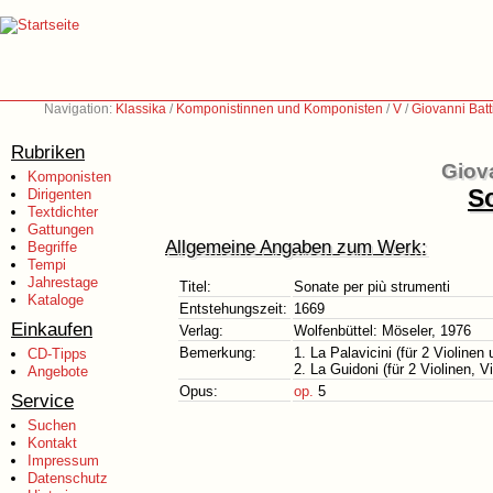
Navigation:
Klassika
/
Komponistinnen und Komponisten
/
V
/
Giovanni Batt
Rubriken
Giova
Komponisten
So
Dirigenten
Textdichter
Gattungen
Allgemeine Angaben zum Werk:
Begriffe
Tempi
Jahrestage
Titel:
Sonate per più strumenti
Kataloge
Entstehungszeit:
1669
Einkaufen
Verlag:
Wolfenbüttel: Möseler, 1976
Bemerkung:
1. La Palavicini (für 2 Violine
CD-Tipps
2. La Guidoni (für 2 Violinen, 
Angebote
Opus:
op.
5
Service
Suchen
Kontakt
Impressum
Datenschutz