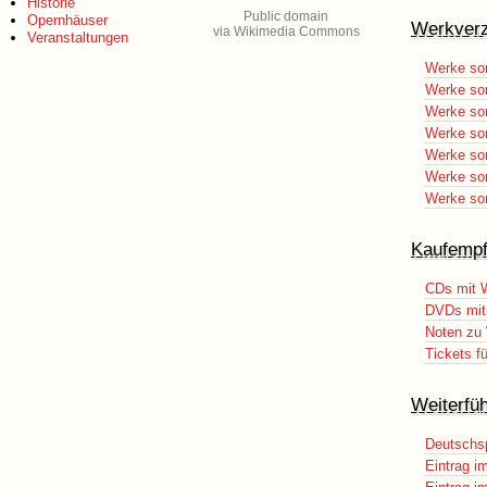
Historie
Public domain
Opernhäuser
Werkverz
via Wikimedia Commons
Veranstaltungen
Werke sor
Werke sor
Werke sor
Werke sor
Werke sor
Werke sor
Werke sort
Kaufempf
CDs mit W
DVDs mit 
Noten zu 
Tickets f
Weiterfü
Deutschsp
Eintrag i