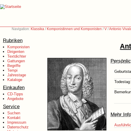
Navigation:
Klassika
/
Komponistinnen und Komponisten
/
V
/
Antonio Vival
Rubriken
Ant
Komponisten
Dirigenten
Textdichter
Persönli
Gattungen
Begriffe
Tempi
Geburtsta
Jahrestage
Kataloge
Todestag:
Einkaufen
Bemerkun
CD-Tipps
Angebote
Service
Suchen
Mehr Inf
Kontakt
Impressum
Ausführli
Datenschutz