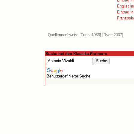
Eintrag i
Englischs
Eintrag i
Französis
Quellennachweis: [
Fanna1986
] [
Ryom2007
]
Suche bei den Klassika-Partnern:
Benutzerdefinierte Suche