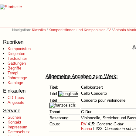
Navigation:
Klassika
/
Komponistinnen und Komponisten
/
V
/
Antonio Vival
Rubriken
A
Komponisten
Dirigenten
Textdichter
Gattungen
Begriffe
Tempi
Allgemeine Angaben zum Werk:
Jahrestage
Kataloge
Titel:
Cellokonzert
Einkaufen
Cello Concerto
Titel
:
CD-Tipps
Titel
Concerto pour violoncelle
Angebote
:
Service
Tonart:
G-Dur
Suchen
Besetzung:
Violoncello, Streicher und Bas
Kontakt
Opus:
RV
415:
Concerto G-dur
Impressum
Fanna
III/22:
Concerto in sol m
Datenschutz