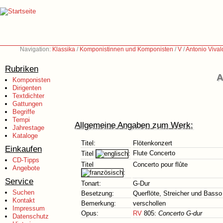
Navigation:
Klassika
/
Komponistinnen und Komponisten
/
V
/
Antonio Vival
Rubriken
A
Komponisten
Dirigenten
Textdichter
Gattungen
Begriffe
Tempi
Allgemeine Angaben zum Werk:
Jahrestage
Kataloge
Titel:
Flötenkonzert
Einkaufen
Flute Concerto
Titel
:
CD-Tipps
Titel
Concerto pour flûte
Angebote
:
Service
Tonart:
G-Dur
Suchen
Besetzung:
Querflöte, Streicher und Basso
Kontakt
Bemerkung:
verschollen
Impressum
Opus:
RV
805:
Concerto G-dur
Datenschutz