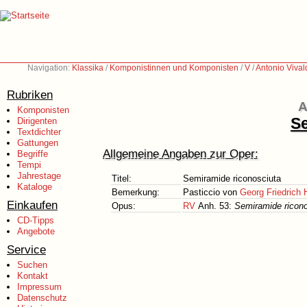
Navigation:
Klassika
/
Komponistinnen und Komponisten
/
V
/
Antonio Vival
Rubriken
A
Komponisten
Se
Dirigenten
Textdichter
Gattungen
Allgemeine Angaben zur Oper:
Begriffe
Tempi
Jahrestage
Titel:
Semiramide riconosciuta
Kataloge
Bemerkung:
Pasticcio von
Georg Friedrich 
Einkaufen
Opus:
RV
Anh. 53:
Semiramide ricono
CD-Tipps
Angebote
Service
Suchen
Kontakt
Impressum
Datenschutz