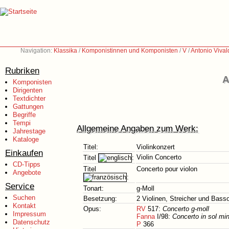
Navigation:
Klassika
/
Komponistinnen und Komponisten
/
V
/
Antonio Vival
Rubriken
A
Komponisten
Dirigenten
Textdichter
Gattungen
Begriffe
Tempi
Allgemeine Angaben zum Werk:
Jahrestage
Kataloge
Titel:
Violinkonzert
Einkaufen
Violin Concerto
Titel
:
CD-Tipps
Titel
Concerto pour violon
Angebote
:
Service
Tonart:
g-Moll
Suchen
Besetzung:
2 Violinen, Streicher und Bass
Kontakt
Opus:
RV
517:
Concerto g-moll
Impressum
Fanna
I/98:
Concerto in sol min
Datenschutz
P
366