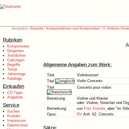
Navigation:
Klassika
/
Komponistinnen und Komponisten
/
V
/
Antonio Vival
Rubriken
A
Komponisten
Dirigenten
Textdichter
Gattungen
Allgemeine Angaben zum Werk:
Begriffe
Tempi
Jahrestage
Titel:
Violinkonzert
Kataloge
Violin Concerto
Titel
:
Einkaufen
Titel
Concerto pour violon
:
CD-Tipps
Angebote
Besetzung:
Violine und Klavier
oder: Violine, Streicher und Org
Service
Bemerkung:
von
Fritz Kreisler
, aber "im Sti
Suchen
Opus:
RV
Anh. 62:
Concerto
Kontakt
Impressum
Datenschutz
Sätze: