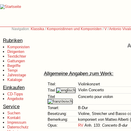
Navigation:
Klassika
/
Komponistinnen und Komponisten
/
V
/
Antonio Vival
Rubriken
A
Komponisten
Dirigenten
Textdichter
Gattungen
Begriffe
Tempi
Allgemeine Angaben zum Werk:
Jahrestage
Kataloge
Titel:
Violinkonzert
Einkaufen
Violin Concerto
Titel
:
CD-Tipps
Titel
Concerto pour violon
Angebote
:
Service
Tonart:
B-Dur
Suchen
Besetzung:
Violine, Streicher und Basso c
Kontakt
Bemerkung:
komponiert von Matteo Alberti (
Impressum
Opus:
RV
Anh. 133:
Concerto B-dur
Datenschutz