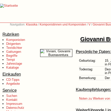
Navigation:
Klassika
/
Komponistinnen und Komponisten
/
V
/
Giovanni Buo
Rubriken
Giovanni B
Komponisten
Dirigenten
Textdichter
Persönliche Daten:
Gattungen
Begriffe
Tempi
Geburtstag:
15. 
Jahrestage
in F
Kataloge
Todestag:
Dez
in P
Einkaufen
Bemerkung:
Der 
CD-Tipps
Angebote
Kaufempfehlungen
Service
Suchen
Noten zu Werken von 
Kontakt
Impressum
Datenschutz
Weiterführende Lin