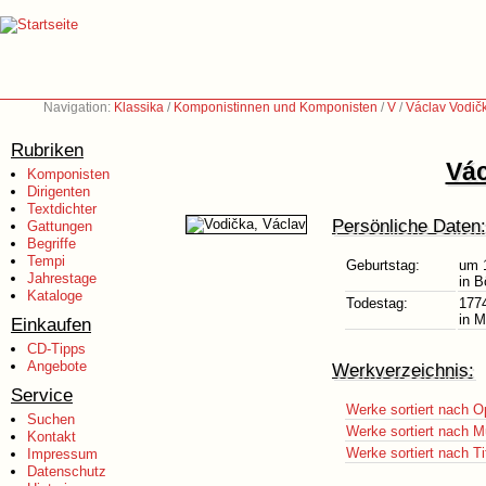
Navigation:
Klassika
/
Komponistinnen und Komponisten
/
V
/
Václav Vodič
Rubriken
Vác
Komponisten
Dirigenten
Textdichter
Persönliche Daten:
Gattungen
Begriffe
Tempi
Geburtstag:
um 
Jahrestage
in 
Kataloge
Todestag:
177
in 
Einkaufen
CD-Tipps
Angebote
Werkverzeichnis:
Service
Werke sortiert nach O
Suchen
Werke sortiert nach M
Kontakt
Werke sortiert nach Ti
Impressum
Datenschutz