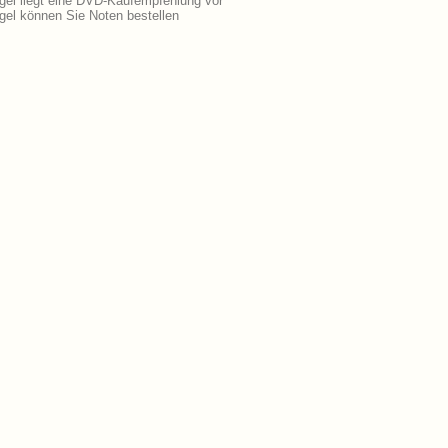
gel liegt eine DVD-Kaufempfehlung vor
el können Sie Noten bestellen