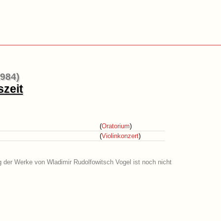
1984)
szeit
(
Oratorium
)
(
Violinkonzert
)
ng der Werke von Wladimir Rudolfowitsch Vogel ist noch nicht