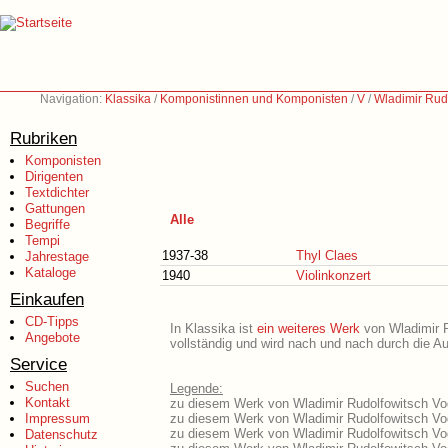
Navigation:
Klassika
/
Komponistinnen und Komponisten
/
V
/
Wladimir Rud
Rubriken
Komponisten
Dirigenten
Textdichter
Gattungen
Alle
Begriffe
Tempi
1937-38
Thyl Claes
Jahrestage
Kataloge
1940
Violinkonzert
Einkaufen
CD-Tipps
In Klassika ist
ein weiteres Werk
von Wladimir Ru
Angebote
vollständig und wird nach und nach durch die A
Service
Suchen
Legende:
Kontakt
zu diesem Werk von Wladimir Rudolfowitsch Voge
Impressum
zu diesem Werk von Wladimir Rudolfowitsch Voge
zu diesem Werk von Wladimir Rudolfowitsch Vog
Datenschutz