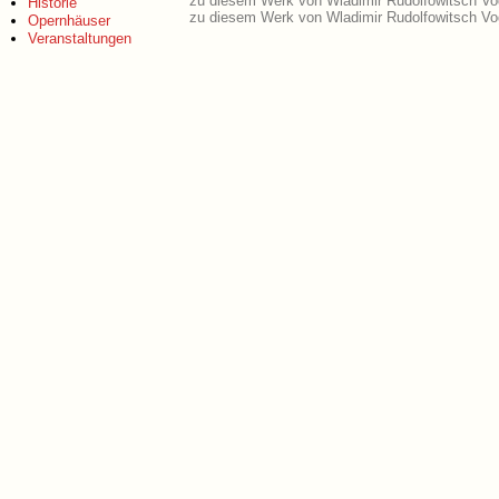
zu diesem Werk von Wladimir Rudolfowitsch Vo
Historie
zu diesem Werk von Wladimir Rudolfowitsch Vog
Opernhäuser
Veranstaltungen