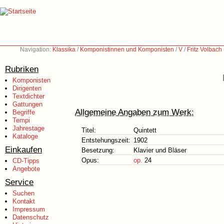
Navigation:
Klassika
/
Komponistinnen und Komponisten
/
V
/
Fritz Volbach
Rubriken
Komponisten
Dirigenten
Textdichter
Gattungen
Allgemeine Angaben zum Werk:
Begriffe
Tempi
Jahrestage
Titel:
Quintett
Kataloge
Entstehungszeit:
1902
Einkaufen
Besetzung:
Klavier und Bläser
Opus:
op.
24
CD-Tipps
Angebote
Service
Suchen
Kontakt
Impressum
Datenschutz