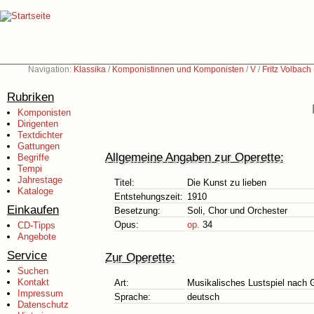
Navigation:
Klassika
/
Komponistinnen und Komponisten
/
V
/
Fritz Volbach
Rubriken
Komponisten
Dirigenten
Textdichter
Gattungen
Allgemeine Angaben zur Operette:
Begriffe
Tempi
Jahrestage
Titel:
Die Kunst zu lieben
Kataloge
Entstehungszeit:
1910
Einkaufen
Besetzung:
Soli, Chor und Orchester
Opus:
op.
34
CD-Tipps
Angebote
Service
Zur Operette:
Suchen
Kontakt
Art:
Musikalisches Lustspiel nach G
Impressum
Sprache:
deutsch
Datenschutz