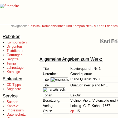
Navigation:
Klassika
/
Komponistinnen und Komponisten
/
V
/
Karl Friedrich
Rubriken
Karl Fr
Komponisten
Dirigenten
Textdichter
Gattungen
Allgemeine Angaben zum Werk:
Begriffe
Tempi
Jahrestage
Titel:
Klavierquartett Nr. 1
Kataloge
Untertitel:
Grand quatuor
Einkaufen
Piano Quartet No. 1
Titel
:
CD-Tipps
Titel
Quatuor avec piano N° 1
Angebote
:
Service
Tonart:
Es-Dur
Besetzung:
Violine, Viola, Violoncello und 
Suchen
Verlag:
Leipzig: C. F. Kahnt, 1867
Kontakt
Impressum
Opus:
op.
15
Datenschutz