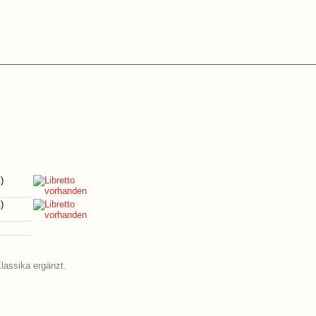
t
)
t
)
Klassika ergänzt.