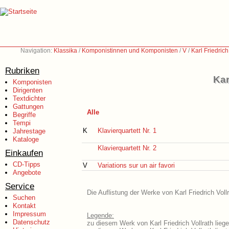
Navigation:
Klassika
/
Komponistinnen und Komponisten
/
V
/
Karl Friedrich
Rubriken
Kar
Komponisten
Dirigenten
Textdichter
Gattungen
Alle
Begriffe
Tempi
K
Klavierquartett Nr. 1
Jahrestage
Kataloge
Klavierquartett Nr. 2
Einkaufen
CD-Tipps
V
Variations sur un air favori
Angebote
Service
Die Auflistung der Werke von Karl Friedrich Voll
Suchen
Kontakt
Impressum
Legende:
Datenschutz
zu diesem Werk von Karl Friedrich Vollrath lieg