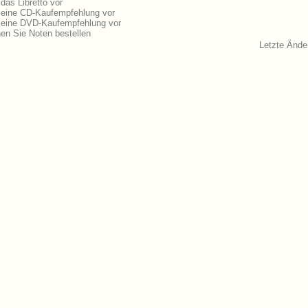
 das Libretto vor
gt eine CD-Kaufempfehlung vor
gt eine DVD-Kaufempfehlung vor
nen Sie Noten bestellen
Letzte Ände