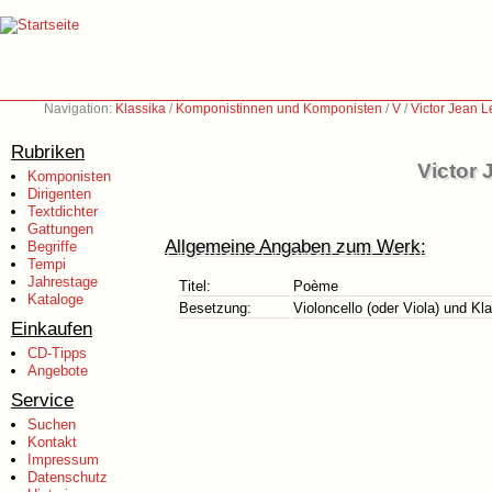
Navigation:
Klassika
/
Komponistinnen und Komponisten
/
V
/
Victor Jean 
Rubriken
Victor 
Komponisten
Dirigenten
Textdichter
Gattungen
Allgemeine Angaben zum Werk:
Begriffe
Tempi
Jahrestage
Titel:
Poème
Kataloge
Besetzung:
Violoncello (oder Viola) und Kla
Einkaufen
CD-Tipps
Angebote
Service
Suchen
Kontakt
Impressum
Datenschutz