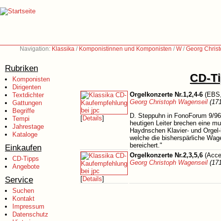
Navigation:
Klassika
/
Komponistinnen und Komponisten
/
W
/
Georg Chris
Rubriken
CD-Ti
Komponisten
Dirigenten
Orgelkonzerte Nr.1,2,4-6
(EBS,
Textdichter
Georg Christoph Wagenseil
(171
Gattungen
Begriffe
D. Steppuhn in FonoForum 9/96
[
Details
]
Tempi
heutigen Leiter brechen eine mu
Jahrestage
Haydnschen Klavier- und Orgel-k
Kataloge
welche die bisherspärliche Wag
bereichert."
Einkaufen
Orgelkonzerte Nr.2,3,5,6
(Acce
CD-Tipps
Georg Christoph Wagenseil
(171
Angebote
Service
[
Details
]
Suchen
Kontakt
Impressum
Datenschutz