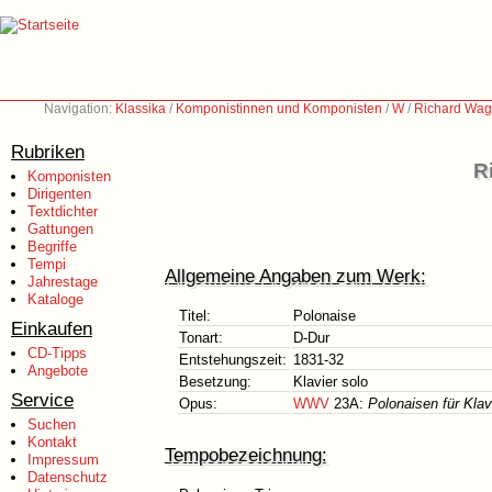
Navigation:
Klassika
/
Komponistinnen und Komponisten
/
W
/
Richard Wag
Rubriken
R
Komponisten
Dirigenten
Textdichter
Gattungen
Begriffe
Tempi
Allgemeine Angaben zum Werk:
Jahrestage
Kataloge
Titel:
Polonaise
Einkaufen
Tonart:
D-Dur
CD-Tipps
Entstehungszeit:
1831-32
Angebote
Besetzung:
Klavier solo
Service
Opus:
WWV
23A:
Polonaisen für Klav
Suchen
Kontakt
Tempobezeichnung:
Impressum
Datenschutz