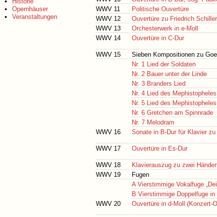
Historie
Opernhäuser
WWV 11
Politische Ouvertüre
Veranstaltungen
WWV 12
Ouvertüre zu Friedrich Schille
WWV 13
Orchesterwerk in e-Moll
WWV 14
Ouvertüre in C-Dur
WWV 15
Sieben Kompositionen zu Go
Nr. 1 Lied der Soldaten
Nr. 2 Bauer unter der Linde
Nr. 3 Branders Lied
Nr. 4 Lied des Mephistopheles
Nr. 5 Lied des Mephistopheles
Nr. 6 Gretchen am Spinnrade
Nr. 7 Melodram
WWV 16
Sonate in B-Dur für Klavier zu
WWV 17
Ouvertüre in Es-Dur
WWV 18
Klavierauszug zu zwei Händen
WWV 19
Fugen
A Vierstimmige Vokalfuge „Dei
B Vierstimmige Doppelfuge in
WWV 20
Ouvertüre in d-Moll (Konzert-O