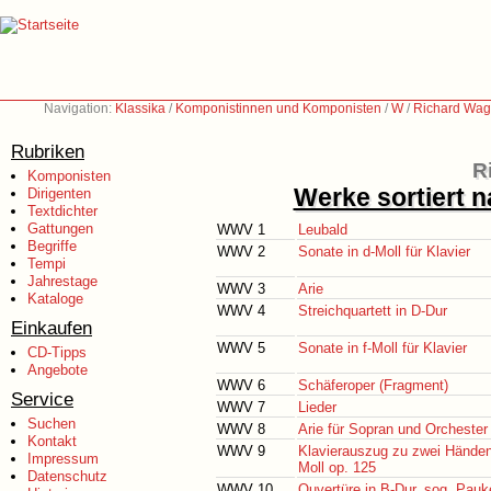
Navigation:
Klassika
/
Komponistinnen und Komponisten
/
W
/
Richard Wag
Rubriken
R
Komponisten
Werke sortiert 
Dirigenten
Textdichter
Gattungen
WWV 1
Leubald
Begriffe
WWV 2
Sonate in d-Moll für Klavier
Tempi
Jahrestage
WWV 3
Arie
Kataloge
WWV 4
Streichquartett in D-Dur
Einkaufen
WWV 5
Sonate in f-Moll für Klavier
CD-Tipps
Angebote
WWV 6
Schäferoper (Fragment)
Service
WWV 7
Lieder
Suchen
WWV 8
Arie für Sopran und Orchester
Kontakt
WWV 9
Klavierauszug zu zwei Händen
Impressum
Moll op. 125
Datenschutz
WWV 10
Ouvertüre in B-Dur, sog. Pau