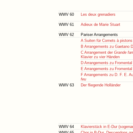
WWV 60
Les deux grenadiers
WWV 61
Adieux de Marie Stuart
WWV 62
Pariser Arrangements
A Suiten für Cornets à pistons
B Arrangements zu Gaetano Do
C Arrangement der
Grande fan
Klavier zu vier Händen
D Arrangements zu Fromental 
E Arrangements zu Fromental 
F Arrangements zu D. F. E. Au
feu
WWV 63
Der fliegende Holländer
WWV 64
Klavierstück in E-Dur (sogenan
WWV 65
Chor in B-Dur „Descendons gai