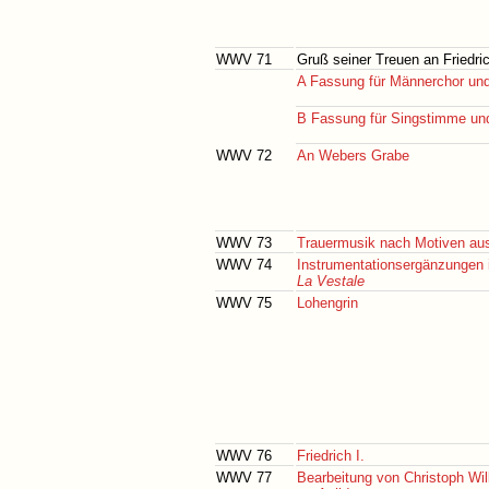
WWV 71
Gruß seiner Treuen an Friedri
A Fassung für Männerchor und
B Fassung für Singstimme und
WWV 72
An Webers Grabe
WWV 73
Trauermusik nach Motiven au
WWV 74
Instrumentationsergänzungen i
La Vestale
WWV 75
Lohengrin
WWV 76
Friedrich I.
WWV 77
Bearbeitung von Christoph Wil