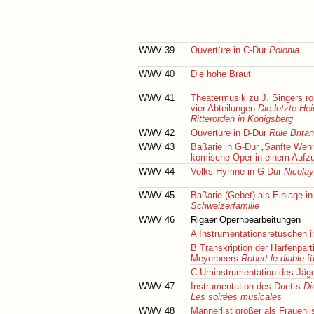
WWV 39
Ouvertüre in C-Dur
Polonia
WWV 40
Die hohe Braut
WWV 41
Theatermusik zu J. Singers r
vier Abteilungen
Die letzte H
Ritterorden in Königsberg
WWV 42
Ouvertüre in D-Dur
Rule Brita
WWV 43
Baßarie in G-Dur „Sanfte Wehm
komische Oper in einem Aufz
WWV 44
Volks-Hymne in G-Dur
Nicolay
WWV 45
Baßarie (Gebet) als Einlage i
Schweizerfamilie
WWV 46
Rigaer Opernbearbeitungen
A Instrumentationsretuschen i
B Transkription der Harfenparti
Meyerbeers
Robert le diable
fü
C Uminstrumentation des Jäge
WWV 47
Instrumentation des Duetts
Di
Les soirées musicales
WWV 48
Männerlist größer als Frauenli