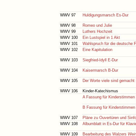
WWV 97
Huldigungsmarsch Es-Dur
WWV 98
Romeo und Julie
WWV 99
Luthers Hochzeit
WWV 100
Ein Lustspiel in 1 Akt
WWV 101
Wahlspruch für die deutsche 
WWV 102
Eine Kapitulation
WWV 103
Siegfried-Idyll E-Dur
WWV 104
Kaisermarsch B-Dur
WWV 105
Der Worte viele sind gemacht (
WWV 106
Kinder-Katechismus
A Fassung für Kinderstimmen 
B Fassung für Kinderstimmen
WWV 107
Pläne zu Ouvertüren und Sinf
WWV 108
Albumblatt in Es-Dur für Klavi
WWV 109
Bearbeitung des Walzers
Wein