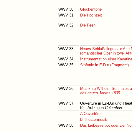
WWV 30
Glockentöne
WWV 31
Die Hochzeit
WWV 32
Die Feen
WWV 33
Neues Schlußallegro zur Arie 
romantischer Oper in zwei Ak
WWV 34
Instrumentation einer Kavatin
WWV 35
Sinfonie in E-Dur (Fragment)
WWV 36
Musik zu Wilhelm Schmales al
des neuen Jahres 1835
WWV 37
Ouvertüre in Es-Dur und Thea
fünf Aufzügen
Columbus
A Ouvertüre
B Theatermusik
WWV 38
Das Liebesverbot oder Der No