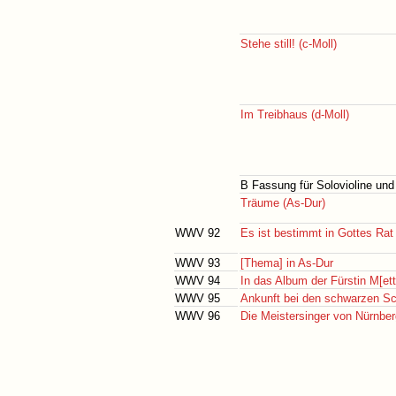
Stehe still! (c-Moll)
Im Treibhaus (d-Moll)
B Fassung für Solovioline und
Träume (As-Dur)
WWV 92
Es ist bestimmt in Gottes Rat
WWV 93
[Thema] in As-Dur
WWV 94
In das Album der Fürstin M[ett
WWV 95
Ankunft bei den schwarzen S
WWV 96
Die Meistersinger von Nürnber