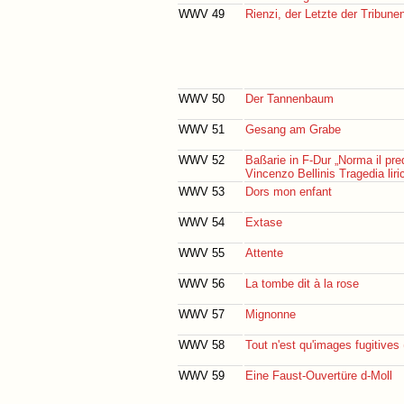
WWV 49
Rienzi, der Letzte der Tribune
WWV 50
Der Tannenbaum
WWV 51
Gesang am Grabe
WWV 52
Baßarie in F-Dur „Norma il pre
Vincenzo Bellinis Tragedia lir
WWV 53
Dors mon enfant
WWV 54
Extase
WWV 55
Attente
WWV 56
La tombe dit à la rose
WWV 57
Mignonne
WWV 58
Tout n'est qu'images fugitives 
WWV 59
Eine Faust-Ouvertüre d-Moll