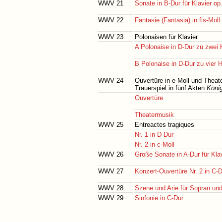
WWV 21
Sonate in B-Dur für Klavier op
WWV 22
Fantasie (Fantasia) in fis-Moll 
WWV 23
Polonaisen für Klavier
A Polonaise in D-Dur zu zwei
B Polonaise in D-Dur zu vier 
WWV 24
Ouvertüre in e-Moll und Thea
Trauerspiel in fünf Akten
Köni
Ouvertüre
Theatermusik
WWV 25
Entreactes tragiques
Nr. 1 in D-Dur
Nr. 2 in c-Moll
WWV 26
Große Sonate in A-Dur für Klav
WWV 27
Konzert-Ouvertüre Nr. 2 in C-
WWV 28
Szene und Arie für Sopran un
WWV 29
Sinfonie in C-Dur