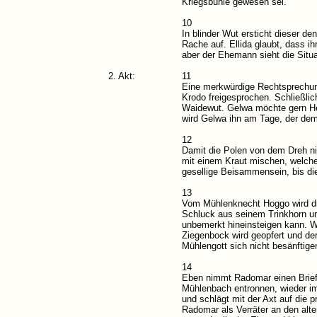
Kriegsbuhle gewesen sei.
10
In blinder Wut ersticht dieser d
Rache auf. Ellida glaubt, dass 
aber der Ehemann sieht die Situa
2. Akt:
11
Eine merkwürdige Rechtsprechun
Krodo freigesprochen. Schließlic
Waidewut. Gelwa möchte gern Heid
wird Gelwa ihn am Tage, der dem 
12
Damit die Polen von dem Dreh nic
mit einem Kraut mischen, welche
gesellige Beisammensein, bis d
13
Vom Mühlenknecht Hoggo wird die
Schluck aus seinem Trinkhorn un
unbemerkt hineinsteigen kann. W
Ziegenbock wird geopfert und de
Mühlengott sich nicht besänftig
14
Eben nimmt Radomar einen Brief 
Mühlenbach entronnen, wieder im
und schlägt mit der Axt auf die p
Radomar als Verräter an den alte