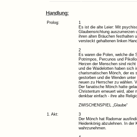
Handlung:
Prolog:
1
Es ist die alte Leier: Mit psychis
Glaubensrichtung auszumerzen u
ihren alten Bräuchen festhalten 
versteckt gehaltenen linken Hand
2
Es waren die Polen, welche die S
Potrimpos, Percunos und Pikollos 
Herzen der Menschen sind nicht g
und die Waidelotten haben sich
charismatischen Mönch, der es s
gestorben und die Wenden unter
neuen zu Herrscher zu wählen. V
Der fanatische Mönch hatte gela
Christentum erneuert wird, aber 
denkbar einfach - ihre alte Relig
ZWISCHENSPIEL „Glaube“
1. Akt:
3
Der Mönch hat Radomar ausfindig
Heidenkönig abzulehnen. In der
wahrzunehmen.