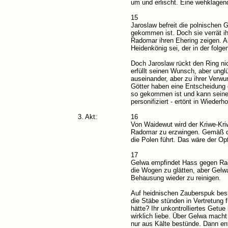
um und erlischt. Eine wehklagen
15
Jaroslaw befreit die polnischen 
gekommen ist. Doch sie verrät ih
Radomar ihren Ehering zeigen. Ab
Heidenkönig sei, der in der fol
Doch Jaroslaw rückt den Ring nich
erfüllt seinen Wunsch, aber ung
auseinander, aber zu ihrer Verwun
Götter haben eine Entscheidung g
so gekommen ist und kann seine F
personifiziert - ertönt in Wiederh
3. Akt:
16
Von Waidewut wird der Kriwe-Kri
Radomar zu erzwingen. Gemäß de
die Polen führt. Das wäre der Op
17
Gelwa empfindet Hass gegen Rado
die Wogen zu glätten, aber Gelwa
Behausung wieder zu reinigen.
Auf heidnischen Zauberspuk besin
die Stäbe stünden in Vertretung
hätte? Ihr unkontrolliertes Getu
wirklich liebe. Über Gelwa macht
nur aus Kälte bestünde. Dann en