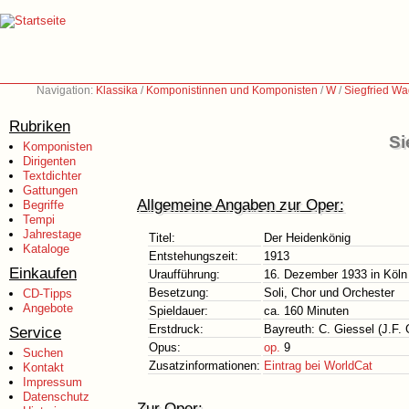
Navigation:
Klassika
/
Komponistinnen und Komponisten
/
W
/
Siegfried W
Rubriken
Si
Komponisten
Dirigenten
Textdichter
Gattungen
Allgemeine Angaben zur Oper:
Begriffe
Tempi
Jahrestage
Titel:
Der Heidenkönig
Kataloge
Entstehungszeit:
1913
Einkaufen
Uraufführung:
16. Dezember 1933 in Köln
Besetzung:
Soli, Chor und Orchester
CD-Tipps
Angebote
Spieldauer:
ca. 160 Minuten
Erstdruck:
Bayreuth: C. Giessel (J.F. 
Service
Opus:
op.
9
Suchen
Zusatzinformationen:
Eintrag bei WorldCat
Kontakt
Impressum
Datenschutz
Zur Oper: