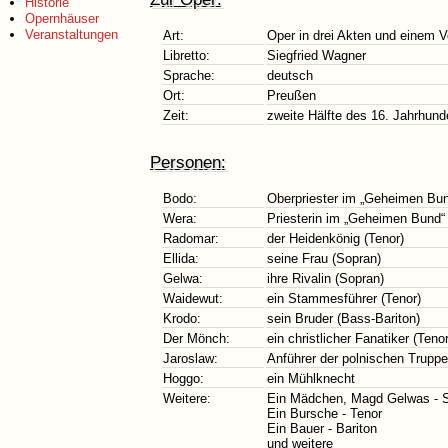
Historie
Opernhäuser
Veranstaltungen
Art:
Oper in drei Akten und einem V
Libretto:
Siegfried Wagner
Sprache:
deutsch
Ort:
Preußen
Zeit:
zweite Hälfte des 16. Jahrhunde
Personen:
Bodo:
Oberpriester im „Geheimen Bun
Wera:
Priesterin im „Geheimen Bund“
Radomar:
der Heidenkönig (Tenor)
Ellida:
seine Frau (Sopran)
Gelwa:
ihre Rivalin (Sopran)
Waidewut:
ein Stammesführer (Tenor)
Krodo:
sein Bruder (Bass-Bariton)
Der Mönch:
ein christlicher Fanatiker (Tenor
Jaroslaw:
Anführer der polnischen Truppe
Hoggo:
ein Mühlknecht
Weitere:
Ein Mädchen, Magd Gelwas - 
Ein Bursche - Tenor
Ein Bauer - Bariton
und weitere