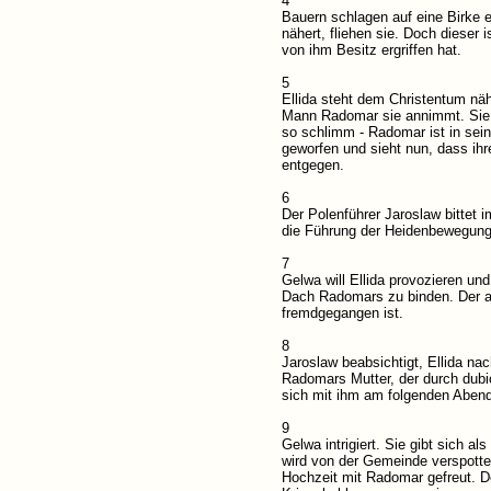
4
Bauern schlagen auf eine Birke ei
nähert, fliehen sie. Doch dieser 
von ihm Besitz ergriffen hat.
5
Ellida steht dem Christentum näh
Mann Radomar sie annimmt. Sie b
so schlimm - Radomar ist in sein
geworfen und sieht nun, dass ihr
entgegen.
6
Der Polenführer Jaroslaw bittet
die Führung der Heidenbewegung a
7
Gelwa will Ellida provozieren und
Dach Radomars zu binden. Der alt
fremdgegangen ist.
8
Jaroslaw beabsichtigt, Ellida n
Radomars Mutter, der durch dub
sich mit ihm am folgenden Abend
9
Gelwa intrigiert. Sie gibt sich 
wird von der Gemeinde verspottet
Hochzeit mit Radomar gefreut. D