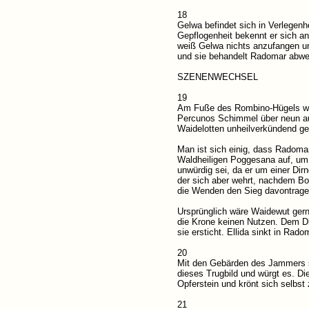
18
Gelwa befindet sich in Verlegenh
Gepflogenheit bekennt er sich a
weiß Gelwa nichts anzufangen und 
und sie behandelt Radomar abwe
SZENENWECHSEL
19
Am Fuße des Rombino-Hügels wähl
Percunos Schimmel über neun au
Waidelotten unheilverkündend ge
Man ist sich einig, dass Radomar
Waldheiligen Poggesana auf, um 
unwürdig sei, da er um einer Dir
der sich aber wehrt, nachdem Bo
die Wenden den Sieg davontrage
Ursprünglich wäre Waidewut gern 
die Krone keinen Nutzen. Dem Dil
sie ersticht. Ellida sinkt in Rad
20
Mit den Gebärden des Jammers s
dieses Trugbild und würgt es. Die
Opferstein und krönt sich selbst
21