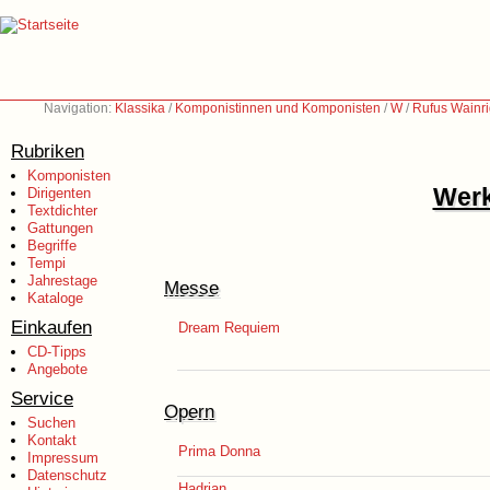
Navigation:
Klassika
/
Komponistinnen und Komponisten
/
W
/
Rufus Wainri
Rubriken
Komponisten
Werk
Dirigenten
Textdichter
Gattungen
Begriffe
Tempi
Jahrestage
Messe
Kataloge
Einkaufen
Dream Requiem
CD-Tipps
Angebote
Service
Opern
Suchen
Kontakt
Prima Donna
Impressum
Datenschutz
Hadrian