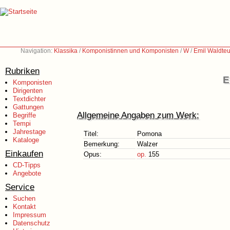
Navigation:
Klassika
/
Komponistinnen und Komponisten
/
W
/
Emil Waldteu
Rubriken
E
Komponisten
Dirigenten
Textdichter
Gattungen
Allgemeine Angaben zum Werk:
Begriffe
Tempi
Jahrestage
Titel:
Pomona
Kataloge
Bemerkung:
Walzer
Einkaufen
Opus:
op.
155
CD-Tipps
Angebote
Service
Suchen
Kontakt
Impressum
Datenschutz