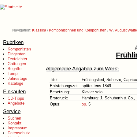
Navigation:
Klassika
/
Komponistinnen und Komponisten
/
W
/
August Walte
Rubriken
Komponisten
Frühli
Dirigenten
Textdichter
Gattungen
Allgemeine Angaben zum Werk:
Begriffe
Tempi
Jahrestage
Titel:
Frühlingslied, Scherzo, Capricc
Kataloge
Entstehungszeit:
spätestens 1849
Einkaufen
Besetzung:
Klavier solo
Erstdruck:
Hamburg: J. Schuberth & Co.,
CD-Tipps
Angebote
Opus:
op.
5
Service
Suchen
Kontakt
Impressum
Datenschutz