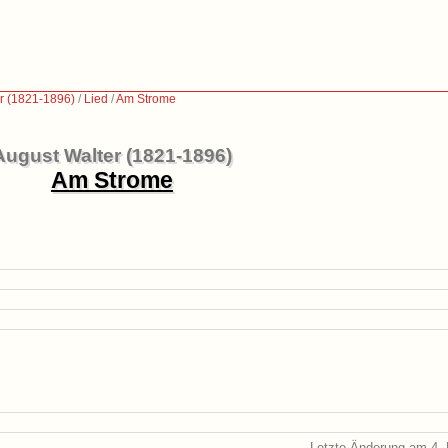
r (1821-1896)
/
Lied
/
Am Strome
August Walter (1821-1896)
Am Strome
Letzte Änderung am 4. 