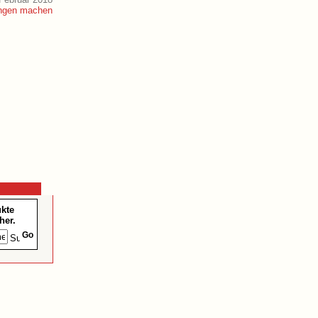
ukte
her.
Go