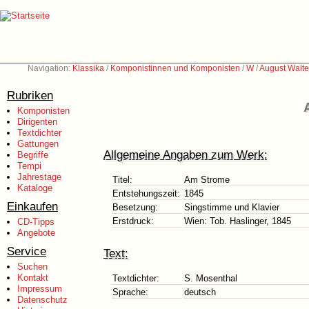
Navigation:
Klassika
/
Komponistinnen und Komponisten
/
W
/
August Walte
Rubriken
Komponisten
Dirigenten
Textdichter
Gattungen
Allgemeine Angaben zum Werk:
Begriffe
Tempi
Jahrestage
Titel:
Am Strome
Kataloge
Entstehungszeit:
1845
Einkaufen
Besetzung:
Singstimme und Klavier
Erstdruck:
Wien: Tob. Haslinger, 1845
CD-Tipps
Angebote
Service
Text:
Suchen
Kontakt
Textdichter:
S. Mosenthal
Impressum
Sprache:
deutsch
Datenschutz