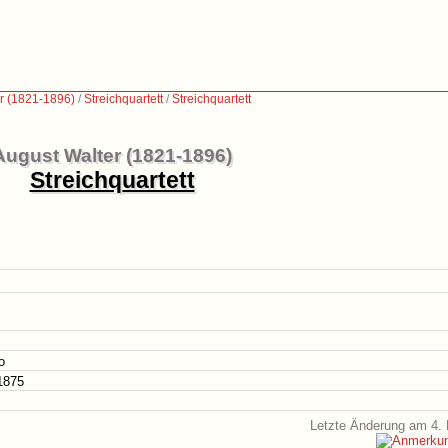
r (1821-1896)
/
Streichquartett
/
Streichquartett
August Walter (1821-1896)
Streichquartett
o
1875
Letzte Änderung am 4. 