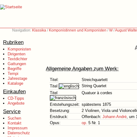
Navigation:
Klassika
/
Komponistinnen und Komponisten
/
W
/
August Walte
Rubriken
Komponisten
Dirigenten
Textdichter
Gattungen
Allgemeine Angaben zum Werk:
Begriffe
Tempi
Jahrestage
Titel:
Streichquartett
Kataloge
String Quartet
Titel
:
Einkaufen
Titel
Quatuor à cordes
:
CD-Tipps
Angebote
Entstehungszeit:
spätestens 1875
Service
Besetzung:
2 Violinen, Viola und Violoncell
Erstdruck:
Offenbach:
Johann André
, um 
Suchen
Opus:
op.
5 Nr. 1
Kontakt
Impressum
Datenschutz