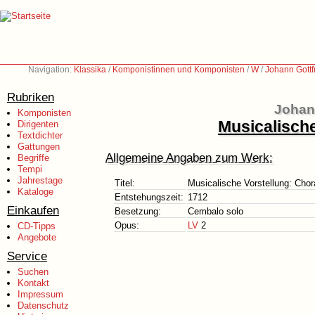
Navigation:
Klassika
/
Komponistinnen und Komponisten
/
W
/
Johann Gottf
Rubriken
Johann
Komponisten
Musicalische
Dirigenten
Textdichter
Gattungen
Allgemeine Angaben zum Werk:
Begriffe
Tempi
Jahrestage
Titel:
Musicalische Vorstellung: Chor
Kataloge
Entstehungszeit:
1712
Einkaufen
Besetzung:
Cembalo solo
Opus:
LV
2
CD-Tipps
Angebote
Service
Suchen
Kontakt
Impressum
Datenschutz